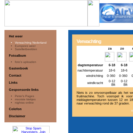
Het weer
Verwachting
Verwachting Nederland
Europees weer
za
zo
Satellietbeelden
Fotoalbum
foto's uploaden
dagtemperatuur
6-18
6-18
Gastenboek
nachttemperatuur
18-6
18-6
Contact
windrichting
0-360
0-360
0-12
0-12
Links
windkracht
Bft
Bft
Gesponsorde links
Niets is zo onvoorspelbaar als het we
Peter's Pages
fruitmachine. Toch voorspel ik vo
mooiste kiekjes
middagtemperaturen tussen 12 en 1
nightss online
naar verwachting rond de 37 graden.
Colofon
v
Disclaimer